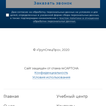
Заказать звонок
Даю согласие на обработку персональных данных на условиях и для
целей, определенных в указанной форме сбора персональных данных,
а также подтверждаю ознакомление с
текстом политики в отношении
обработки персональных данных.
.
© «ГрупСпецПро», 2020
Сайт защищён от спама reCAPTCHA
Конфиденциальность
Условия использования
Главная
Учебный центр