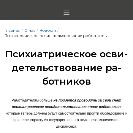
Главная
/
О нас
/
Новости
/
Психиатрическое освидетельствование работников
Пси­хи­ат­ри­чес­кое ос­ви­
де­тель­ство­ва­ние ра­
бот­ни­ков
Работодателям больше
не придется проводить за свой счет
психиатрическое освидетельствование своих работников
,
которые теперь должны будут самостоятельно пройти обследование и
принести справку из государственного психоневрологического
диспансера.