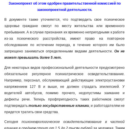
Законопроект об этом одобрен правительственной комиссией по
законопроектной деятельности.
В документе также уточняется, что подтвердить свое психическое
здоровье граждане смогут по месту жительства или временного
пребывания. А в случае признания их временно непригодными к работе
из-за психического расстройства, имеют право на повторное
обследование по истечении периода, в течение которого им было
запрещено заниматься определенными видами деятельности.
Он не
может превышать более 5 лет.
Для некоторых видов профессиональной деятельности предусмотрено
обязательное регулярное психиатрическое освидетельствование.
Например, персонал, обслуживающий действующие электроустановки
напряжением 127 В и выше, не должен страдать эпилепсией. У
водителей автобусов, помимо прочего, недопустимы заикание и
дефекты речи. Теперь профпригодность таких работников смогут
подтверждать
только государственные клиники
, и работодателям не
придется тратить свои средства.
Сегодня
психоневрологическое освидетельствование в частной
клинике в среднем стоит
от 1,5 до 2 тысяч рублей за человека
.
Таким